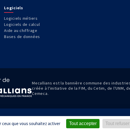
Logiciels
Logiciels métiers
Logiciels de calcul
Aide au chiffrage
Bases de données
Mecallians est la bannière commune des industri
créée à l'initiative de la FIM, du Cetim, de l'UNM, 
Cemeca.
gales
Données personnelles
Condit
ur ceux que vous souhaitez activer
Tout accepter
Tout refuser