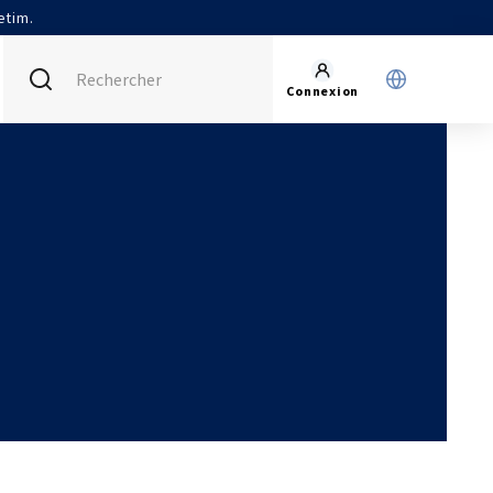
etim.
Connexion
FRANCE (ACTUEL)
INTERNATIONAL
CETIM MATCOR (ASIE)
AGENDA
CETIM ALLEMAGNE
ACTUALITÉS
CETIM INFOS
VIDÉOS
IMPLANTATIONS
NOUS REJOINDRE
NOUS CONTACTER