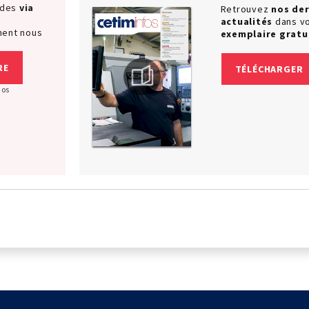
ndes
via
Retrouvez
nos der
actualités
dans v
ment nous
exemplaire gratu
RE
TÉLÉCHARGER
nos