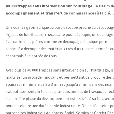
40 000 frappes sans intervention sur l’outillage, le Cetim
accompagnement et transfert de connaissances à la clé… 
Une qualité géométrique du bord découpé proche du découpage
%), pas de lubrification nécessaire pour découper, un outillage
évacuation des pièces comme en découpage classique permettan
capacité à découper des matériaux très durs (aciers trempés 
désormais à la portée de tous.
Avec plus de 40 000 frappes sans intervention sur l’outillage, il
maîtriser un procédé innovant et permettant de produire des pi
épaisseur minimale de 2 à 3 mm et jusqu’à 8 mm dans des nuanc
L’aboutissement, in fine, de plusieurs années de travaux de re
La dernière phase du développement est arrivée à sa fin avec u
pour atteindre une durée de vie industrielle. Objectif atteint pou
partenaires industriels Adiapress, Sodel, Somica et Cartier Dé