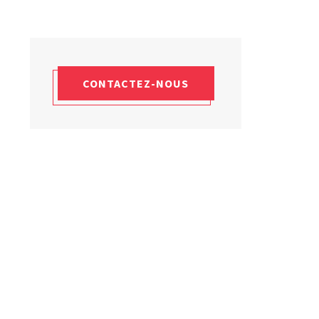
Laboratoires commu
NOS FORMATIONS CETIM ACADEMY®
Carnot
Fondation Cetim
Thématiques
Publications scienti
Briques technologiques
Librairie
Chaînes de valeur
Qualifiantes / certifiantes
Parcours de spécialisation
CONTACTEZ-NOUS
A distance
A l'international