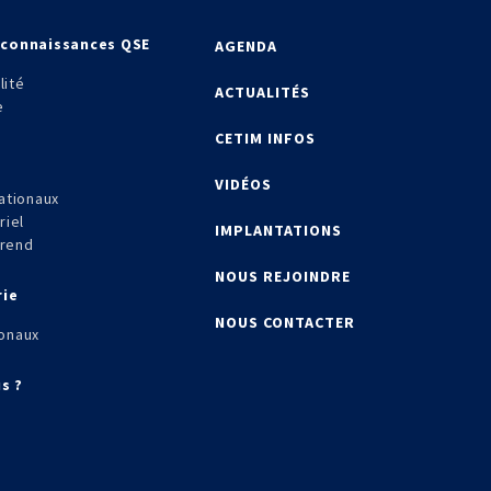
econnaissances QSE
AGENDA
lité
ACTUALITÉS
e
CETIM INFOS
VIDÉOS
ationaux
riel
IMPLANTATIONS
frend
NOUS REJOINDRE
rie
NOUS CONTACTER
onaux
s ?