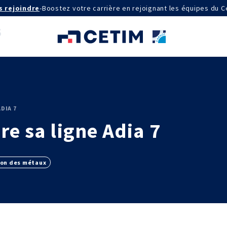
s rejoindre
-
Boostez votre carrière en rejoignant les équipes du C
AGRÉMENTS ET RECONNAISSANCES
DIA 7
QSE
re sa ligne Adia 7
Certifications qualité
Cofrac Étalonnage
Cofrac Essai
MASE
on des métaux
IE
Notifications CE
Agréments internationaux
aux
Agrément ministériel
Certifications Cofrend
aires 2030
QUI SOMMES-NOUS ?