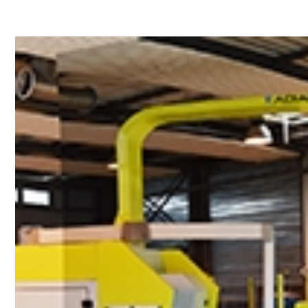
Le Cetim en bref
ns
Nos valeurs
Gouvernance
Rapports - Publications
fiques
Vidéo de présentation
Historique
Charte développement durable
Égalité Femmes/Hommes