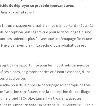
 décide de déployer ce procédé innovant avec
Avis aux amateurs !
 fin, un engagement matière moins important (- 10 à - 15
 de conception plus légère que pour le découpage fin, une
t des cadences plus élevées que le découpage fin et une
au Mn-B par exemple)… La technologie adiabatique est
 s’agit d’une opportunité pour les industriels désireux de
èces plates, en grandes séries et à haute cadence, d’une
es très diverses.
cherche pour développer le découpage adiabatique de tôle.
ne évolution conséquente de la conception de l’outillage
r le projet ITC-IDEA, lancé il y a trois ans, avec les
coupage-emboutissage, un partenaire universitaire, l’École