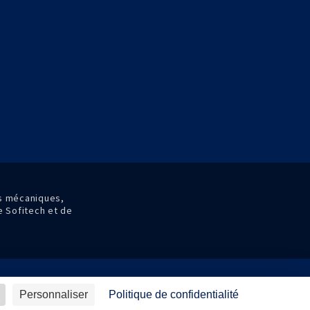
es mécaniques,
de Sofitech et de
ions générales de vente
Avis d'achat
Personnaliser
Politique de confidentialité