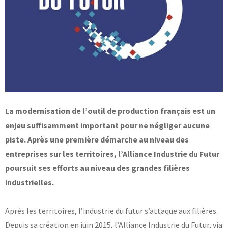
Base documentaire
TOUTES NOS SOLUTIONS ET PRESTATIONS
Essais – contrôles – mesures
Ingénierie produits / procédés
NOS FORMATIONS CETIM ACADEMY®
Conseil et Expertises
Analyse de défaillance
Témoignages Clients
La modernisation de l’outil de production français est un
Thématiques
Briques technologiques
enjeu suffisamment important pour ne négliger aucune
NOS LOGICIELS
Chaînes de valeur
Qualifiantes / certifiantes
piste. Après une première démarche au niveau des
Parcours de spécialisation
entreprises sur les territoires, l’Alliance Industrie du Futur
Logiciels métiers
A distance
Logiciels de calcul
A l'international
poursuit ses efforts au niveau des grandes filières
APPUI À L’INDUSTRIE
Aide au chiffrage
industrielles.
Bases de données
Programmes régionaux
Normalisation
Après les territoires, l’industrie du futur s’attaque aux filières.
RECHERCHE
Technologies Prioritaires 2030
Depuis sa création en juin 2015, l’Alliance Industrie du Futur, via