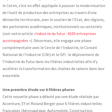
le Cetim, s’est en effet appliquée à pousser la modernisation
Laboratoires communs
de l’outil de production des entreprises au travers d’une
Carnot
AGRÉMENTS ET RECONNAISSANCES QSE
Fondation Cetim
démarche territoriale, avec le soutien de l’Etat, des régions,
Publications scientifiques
Librairie
des partenaires académiques, institutionnels ou sectoriels
Certifications qualité
(voir notre article «
Industrie du futur : 4100 entreprises
Cofrac Étalonnage
QUI SOMMES-NOUS ?
Cofrac Essai
accompagnées
»). Désormais, elle engage une phase
MASE
complémentaire avec le Cercle de l’Industrie, le Conseil
Notifications CE
Le Cetim en bref
Agréments internationaux
National de l’Industrie (CNI) et le GFI : le déploiement de
Nos valeurs
Agrément ministériel
Gouvernance
Certifications Cofrend
Information pratiques
l’Industrie du Futur dans les filières industrielles afin d’y
Rapports - Publications
Mentions légales
accélérer la transformation des chaînes de valeurs dans leur
Vidéo de présentation
Historique
Données personnelles
ensemble.
Charte développement durable
Conditions générales de vente
Égalité Femmes/Hommes
Avis d'achat
Une première étude sur 6 filières phares
Cette nouvelle phase a débuté par une étude réalisée par
Accenture, EY et Roland Berger pour 6 filières industrielles
françaises (Aéronautique, Automobile, Construction,