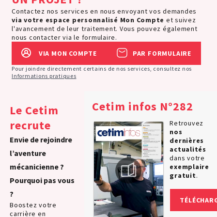
Contactez nos services en nous envoyant vos demandes
via votre espace personnalisé
Mon Compte
et suivez
l'avancement de leur traitement. Vous pouvez également
nous contacter via le formulaire.
VIA MON COMPTE
PAR FORMULAIRE
Pour joindre directement certains de nos services, consultez nos
Informations pratiques
Cetim infos N°282
Le Cetim
recrute
Retrouvez
nos
Envie de rejoindre
dernières
actualités
l’aventure
dans votre
mécanicienne ?
exemplaire
gratuit
.
Pourquoi pas vous
?
TÉLÉCHAR
Boostez votre
carrière en