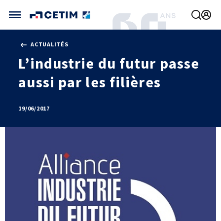
Gérer vos préférences de cookies
ACTUALITÉS
CETIM FRANCE
L’industrie du futur passe
FRANCE (ACTUEL)
aussi par les filières
AGENDA
INTERNATIONAL
ACTUALITÉS
CETIM MATCOR (ASIE)
CETIM INFOS
VIDÉOS
CETIM ALLEMAGNE
19/06/2017
IMPLANTATIONS
NOUS REJOINDRE
NOUS CONTACTER
MÉCATHÈQUE, LA BASE DE CONNAISSANCES