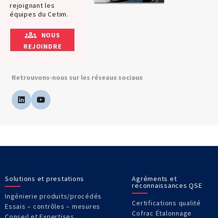
rejoignant les
équipes du Cetim.
NOUS
REJOINDRE
Retrouvons-nous sur les réseaux sociaux
Solutions et prestations
Agréments et
reconnaissances QSE
Ingénierie produits/procédés
Certifications qualité
Essais – contrôles – mesures
Cofrac Étalonnage
Conseil et Expertises