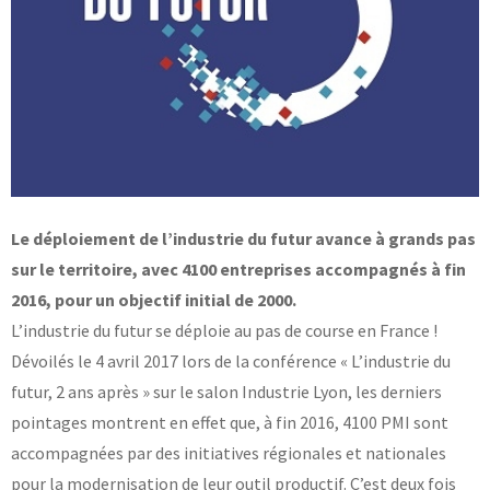
Base documentaire
TOUTES NOS SOLUTIONS ET PRESTATIONS
Essais – contrôles – mesures
Ingénierie produits / procédés
NOS FORMATIONS CETIM ACADEMY®
Conseil et Expertises
Analyse de défaillance
Témoignages Clients
Le déploiement de l’industrie du futur avance à grands pas
Thématiques
Briques technologiques
sur le territoire, avec 4100 entreprises accompagnés à fin
NOS LOGICIELS
Chaînes de valeur
Qualifiantes / certifiantes
2016, pour un objectif initial de 2000.
Parcours de spécialisation
L’industrie du futur se déploie au pas de course en France !
Logiciels métiers
A distance
Logiciels de calcul
A l'international
Dévoilés le 4 avril 2017 lors de la conférence « L’industrie du
APPUI À L’INDUSTRIE
Aide au chiffrage
futur, 2 ans après » sur le salon Industrie Lyon, les derniers
Bases de données
pointages montrent en effet que, à fin 2016, 4100 PMI sont
Programmes régionaux
Normalisation
accompagnées par des initiatives régionales et nationales
RECHERCHE
Technologies Prioritaires 2030
pour la modernisation de leur outil productif. C’est deux fois