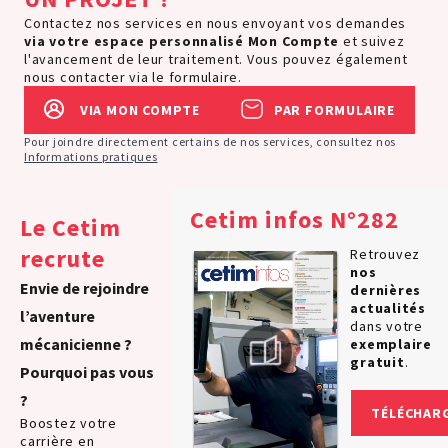
Contactez nos services en nous envoyant vos demandes
via votre espace personnalisé
Mon Compte
et suivez
l'avancement de leur traitement. Vous pouvez également
nous contacter via le formulaire.
VIA MON COMPTE
PAR FORMULAIRE
Pour joindre directement certains de nos services, consultez nos
Informations pratiques
Cetim infos N°282
Le Cetim
recrute
Retrouvez
nos
Envie de rejoindre
dernières
actualités
l’aventure
dans votre
mécanicienne ?
exemplaire
gratuit
.
Pourquoi pas vous
?
TÉLÉCHAR
Boostez votre
carrière en