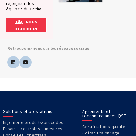
rejoignant les
équipes du Cetim.
NOUS
REJOINDRE
Retrouvons-nous sur les réseaux sociaux
Solutions et prestations
Agréments et
reconnaissances QSE
Ingénierie produits/procédés
Certifications qualité
Essais – contrôles – mesures
Cofrac Étalonnage
Conseil et Expertises