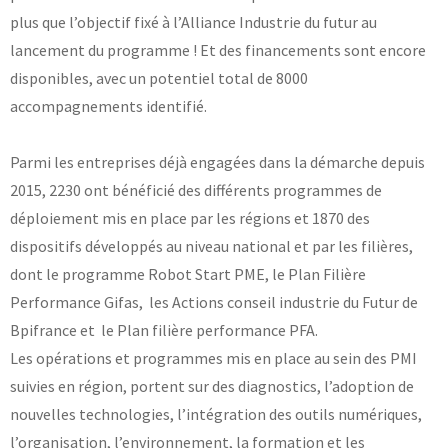
plus que l’objectif fixé à l’Alliance Industrie du futur au
Laboratoires communs
lancement du programme ! Et des financements sont encore
Carnot
AGRÉMENTS ET RECONNAISSANCES QSE
Fondation Cetim
disponibles, avec un potentiel total de 8000
Publications scientifiques
Librairie
accompagnements identifié.
Certifications qualité
Cofrac Étalonnage
QUI SOMMES-NOUS ?
Cofrac Essai
Parmi les entreprises déjà engagées dans la démarche depuis
MASE
2015, 2230 ont bénéficié des différents programmes de
Notifications CE
Le Cetim en bref
Agréments internationaux
déploiement mis en place par les régions et 1870 des
Nos valeurs
Agrément ministériel
Gouvernance
Certifications Cofrend
Information pratiques
dispositifs développés au niveau national et par les filières,
Rapports - Publications
Mentions légales
dont le programme Robot Start PME, le Plan Filière
Vidéo de présentation
Historique
Données personnelles
Performance Gifas, les Actions conseil industrie du Futur de
Charte développement durable
Conditions générales de vente
Bpifrance et le Plan filière performance PFA.
Égalité Femmes/Hommes
Avis d'achat
Les opérations et programmes mis en place au sein des PMI
suivies en région, portent sur des diagnostics, l’adoption de
nouvelles technologies, l’intégration des outils numériques,
l’organisation, l’environnement, la formation et les