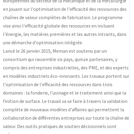
européennes du secteur de la mécanique et de la métallurgie
en jouant sur l'optimisation de l'efficacité des ressources des
Laboratoires communs
Carnot
chaînes de valeur complètes de fabrication. Le programme
AGRÉMENTS ET RECONNAISSANCES QSE
Fondation Cetim
Publications scientifiques
vise ainsi l'efficacité globale des ressources en incluant
Librairie
l'énergie, les matières premières et les autres intrants, dans
Certifications qualité
Cofrac Étalonnage
une démarche d'optimisation intégrée.
QUI SOMMES-NOUS ?
Cofrac Essai
Lancé le 26 janvier 2015, Meman est soutenu par un
MASE
Notifications CE
consortium qui rassemble six pays, quinze partenaires, y
Le Cetim en bref
Agréments internationaux
Nos valeurs
compris des entreprises industrielles, des PME, et des experts
Agrément ministériel
Gouvernance
Certifications Cofrend
Information pratiques
en modèles industriels éco-innovants. Les travaux portent sur
Rapports - Publications
Mentions légales
Vidéo de présentation
l'optimisation de l'efficacité des ressources dans trois
Historique
Données personnelles
domaines : la fonderie, l'usinage et le traitement ainsi que la
Charte développement durable
Conditions générales de vente
Égalité Femmes/Hommes
finition de surface. Le travail va se faire à travers la validation
Avis d'achat
complète de nouveaux modèles d'affaires qui permettent la
collaboration de différentes entreprises sur toute la chaîne de
valeur. Des outils pratiques de soutien décisionnels sont