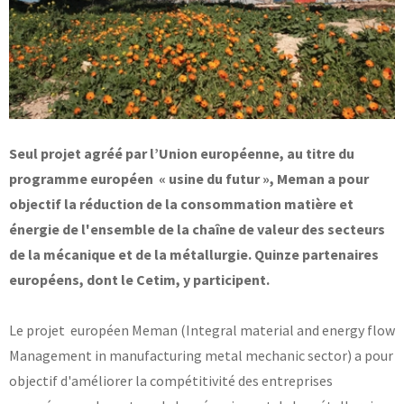
Base documentaire
TOUTES NOS SOLUTIONS ET PRESTATIONS
Essais – contrôles – mesures
Ingénierie produits / procédés
NOS FORMATIONS CETIM ACADEMY®
Conseil et Expertises
Seul projet agréé par l’Union européenne, au titre du
Analyse de défaillance
programme européen « usine du futur », Meman a pour
Témoignages Clients
Thématiques
objectif la réduction de la consommation matière et
Briques technologiques
NOS LOGICIELS
énergie de l'ensemble de la chaîne de valeur des secteurs
Chaînes de valeur
Qualifiantes / certifiantes
de la mécanique et de la métallurgie. Quinze partenaires
Parcours de spécialisation
Logiciels métiers
A distance
européens, dont le Cetim, y participent.
Logiciels de calcul
A l'international
APPUI À L’INDUSTRIE
Aide au chiffrage
Bases de données
Le projet européen Meman (Integral material and energy flow
Programmes régionaux
Management in manufacturing metal mechanic sector) a pour
Normalisation
objectif d'améliorer la compétitivité des entreprises
RECHERCHE
Technologies Prioritaires 2030