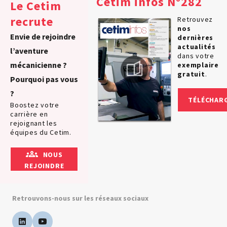
Cetim infos N°282
Le Cetim
recrute
Retrouvez
nos
Envie de rejoindre
dernières
actualités
l’aventure
dans votre
mécanicienne ?
exemplaire
gratuit
.
Pourquoi pas vous
?
TÉLÉCHAR
Boostez votre
carrière en
rejoignant les
équipes du Cetim.
NOUS
REJOINDRE
Retrouvons-nous sur les réseaux sociaux