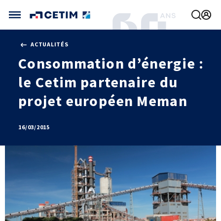
Gérer vos préférences de cookies
ACTUALITÉS
CETIM FRANCE
Consommation d’énergie :
FRANCE (ACTUEL)
le Cetim partenaire du
AGENDA
INTERNATIONAL
ACTUALITÉS
CETIM MATCOR (ASIE)
projet européen Meman
CETIM INFOS
VIDÉOS
CETIM ALLEMAGNE
IMPLANTATIONS
NOUS REJOINDRE
16/03/2015
NOUS CONTACTER
MÉCATHÈQUE, LA BASE DE CONNAISSANCES