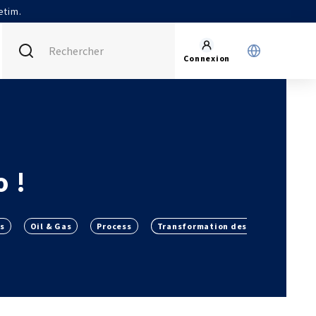
etim.
Connexion
FRANCE (ACTUEL)
INTERNATIONAL
CETIM MATCOR (ASIE)
AGENDA
CETIM ALLEMAGNE
ACTUALITÉS
o !
CETIM INFOS
VIDÉOS
s
Oil & Gas
Process
Transformation des
IMPLANTATIONS
NOUS REJOINDRE
NOUS CONTACTER