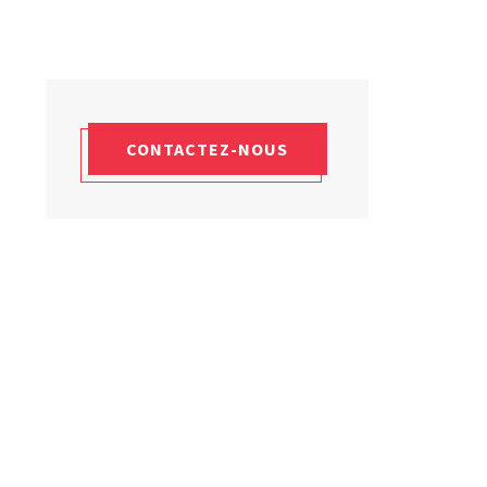
Laboratoires commu
NOS FORMATIONS CETIM ACADEMY®
Carnot
Fondation Cetim
Thématiques
Publications scienti
Briques technologiques
Librairie
Chaînes de valeur
Qualifiantes / certifiantes
Parcours de spécialisation
A distance
CONTACTEZ-NOUS
A l'international