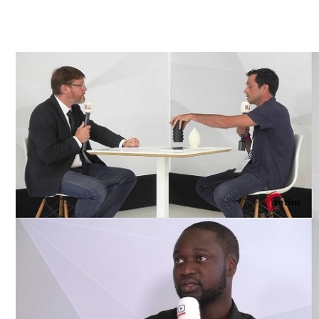
Le Cetim en bref
ns
Nos valeurs
Gouvernance
Rapports - Publications
fiques
Vidéo de présentation
Historique
Charte développement durable
Égalité Femmes/Hommes