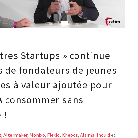
tres Startups » continue
s de fondateurs de jeunes
es à valeur ajoutée pour
. A consommer sans
 !
z
,
Altermaker
,
Monixo
,
Flexio
,
Kheoos
,
Alsima
,
Inouid
et