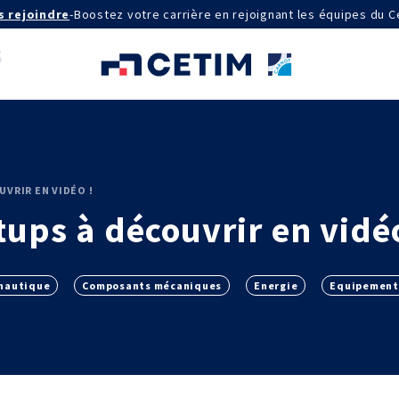
s rejoindre
-
Boostez votre carrière en rejoignant les équipes du C
AGRÉMENTS ET RECONNAISSANCES
VRIR EN VIDÉO !
QSE
tups à découvrir en vidé
Certifications qualité
Cofrac Étalonnage
Cofrac Essai
MASE
nautique
Composants mécaniques
Energie
Equipement
IE
Notifications CE
Agréments internationaux
aux
Agrément ministériel
Certifications Cofrend
aires 2030
QUI SOMMES-NOUS ?