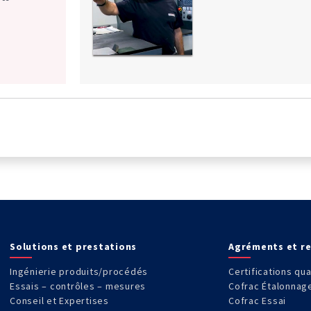
Solutions et prestations
Agréments et r
Ingénierie produits/procédés
Certifications qua
Essais – contrôles – mesures
Cofrac Étalonnag
Conseil et Expertises
Cofrac Essai