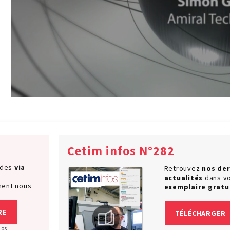
Cetim infos N°282
ndes
via
Retrouvez
nos der
actualités
dans v
ment nous
exemplaire gratu
RE
TÉLÉCHARGER
nos