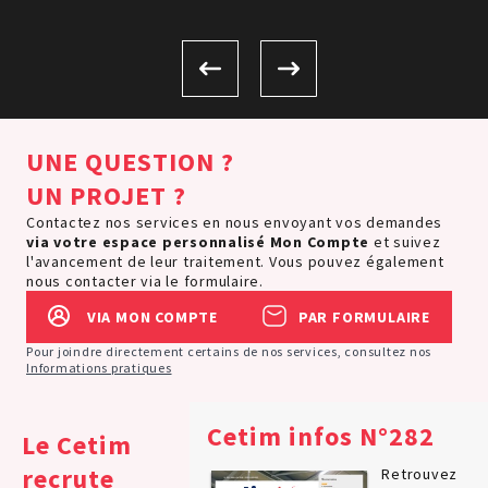
UNE QUESTION ?
UN PROJET ?
Contactez nos services en nous envoyant vos demandes
via votre espace personnalisé
Mon Compte
et suivez
l'avancement de leur traitement. Vous pouvez également
nous contacter via le formulaire.
VIA MON COMPTE
PAR FORMULAIRE
Pour joindre directement certains de nos services, consultez nos
Informations pratiques
Cetim infos N°282
Le Cetim
recrute
Retrouvez