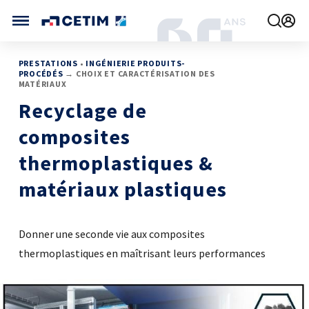
CETIM FRANCE
PRESTATIONS
•
INGÉNIERIE PRODUITS-
PROCÉDÉS
→ CHOIX ET CARACTÉRISATION DES
MATÉRIAUX
FRANCE (ACTUEL)
Recyclage de
AGENDA
INTERNATIONAL
ACTUALITÉS
composites
CETIM MATCOR (ASIE)
CETIM INFOS
VIDÉOS
CETIM ALLEMAGNE
thermoplastiques &
IMPLANTATIONS
NOUS REJOINDRE
matériaux plastiques
NOUS CONTACTER
Donner une seconde vie aux composites
thermoplastiques en maîtrisant leurs performances
MÉCATHÈQUE, LA BASE DE CONNAISSANCES