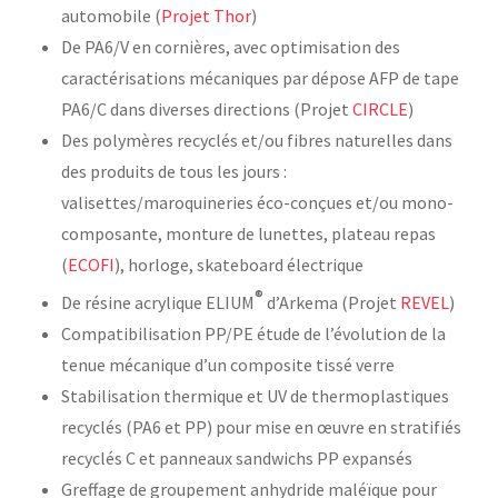
automobile (
Projet Thor
)
De PA6/V en cornières, avec optimisation des
caractérisations mécaniques par dépose AFP de tape
PA6/C dans diverses directions (Projet
CIRCLE
)
Des polymères recyclés et/ou fibres naturelles dans
des produits de tous les jours :
valisettes/maroquineries éco-conçues et/ou mono-
composante, monture de lunettes, plateau repas
(
ECOFI
), horloge, skateboard électrique
®
De résine acrylique ELIUM
d’Arkema (Projet
REVEL
)
Compatibilisation PP/PE étude de l’évolution de la
tenue mécanique d’un composite tissé verre
Stabilisation thermique et UV de thermoplastiques
recyclés (PA6 et PP) pour mise en œuvre en stratifiés
recyclés C et panneaux sandwichs PP expansés
Greffage de groupement anhydride maléïque pour