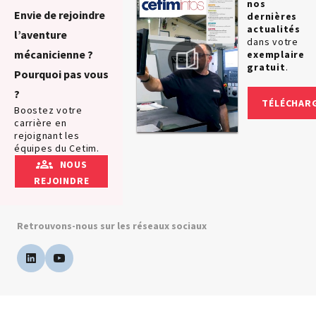
nos
Envie de rejoindre
dernières
actualités
l’aventure
dans votre
mécanicienne ?
exemplaire
gratuit
.
Pourquoi pas vous
?
TÉLÉCHAR
Boostez votre
carrière en
rejoignant les
équipes du Cetim.
NOUS
REJOINDRE
Retrouvons-nous sur les réseaux sociaux