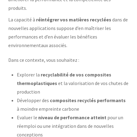
produits.
Laboratoires communs
Carnot
AGRÉMENTS ET RECONNAISSANCES QSE
La capacité à
réintégrer vos matières recyclées
dans de
Fondation Cetim
Publications scientifiques
nouvelles applications suppose d’en maîtriser les
Librairie
Certifications qualité
performances et d’en évaluer les bénéfices
Cofrac Étalonnage
environnementaux associés.
QUI SOMMES-NOUS ?
Cofrac Essai
MASE
Notifications CE
Dans ce contexte, vous souhaitez :
Le Cetim en bref
Agréments internationaux
Nos valeurs
Agrément ministériel
Gouvernance
Explorer la
recyclabilité de vos composites
Certifications Cofrend
Information pratiques
Rapports - Publications
thermoplastiques
et la valorisation de vos chutes de
Mentions légales
Vidéo de présentation
Historique
production
Données personnelles
Charte développement durable
Développer des
composites recyclés performants
Conditions générales de vente
Égalité Femmes/Hommes
à moindre empreinte carbone
Avis d'achat
Evaluer le
niveau de performance atteint
pour un
réemploi ou une intégration dans de nouvelles
conceptions