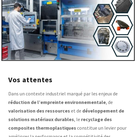
Base documentaire
TOUTES NOS SOLUTIONS ET PRESTATIONS
Essais – contrôles – mesures
Ingénierie produits / procédés
NOS FORMATIONS CETIM ACADEMY®
Conseil et Expertises
Analyse de défaillance
Témoignages Clients
Thématiques
Briques technologiques
NOS LOGICIELS
Chaînes de valeur
Vos attentes
Qualifiantes / certifiantes
Parcours de spécialisation
Logiciels métiers
Dans un contexte industriel marqué par les enjeux de
A distance
Logiciels de calcul
A l'international
réduction de l’empreinte environnementale
, de
APPUI À L’INDUSTRIE
Aide au chiffrage
Bases de données
valorisation des ressources
et de
développement de
solutions matériaux durables
, le
recyclage des
Programmes régionaux
Normalisation
composites thermoplastiques
constitue un levier pour
RECHERCHE
Technologies Prioritaires 2030
améliorer la performance et la compétitivité des