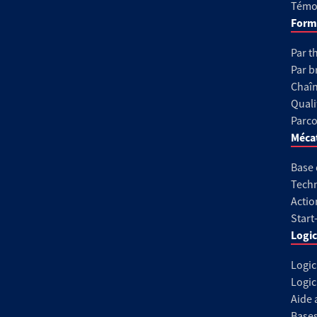
Témoi
Form
Par t
Par b
Chaîn
Quali
Parco
Méca
Base
Techn
Actio
Start
Logic
Logic
Logic
Aide 
Base