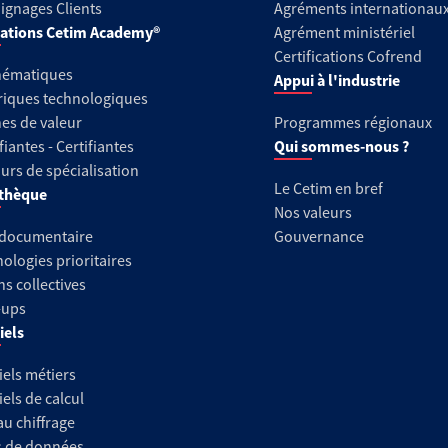
gnages Clients
Agréments internationau
ations Cetim Academy®
Agrément ministériel
Certifications Cofrend
hématiques
Appui à l'industrie
riques technologiques
es de valeur
Programmes régionaux
fiantes - Certifiantes
Qui sommes-nous ?
urs de spécialisation
Le Cetim en bref
thèque
Nos valeurs
 documentaire
Gouvernance
ologies prioritaires
ns collectives
-ups
iels
iels métiers
iels de calcul
au chiffrage
s de données