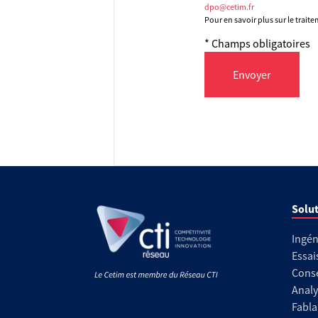
dpo@cetim.fr
Pour en savoir plus sur le trait
* Champs obligatoires
Envoyer
Solut
Ingén
Essai
Conse
Analy
Fabla