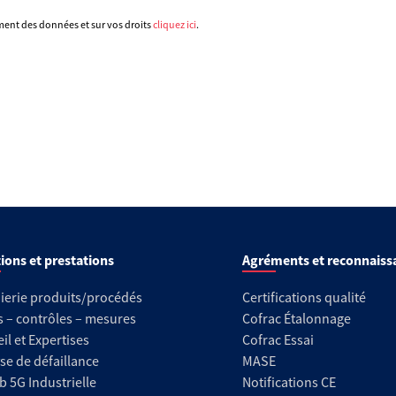
ement des données et sur vos droits
cliquez ici
.
ions et prestations
Agréments et reconnaiss
ierie produits/procédés
Certifications qualité
s – contrôles – mesures
Cofrac Étalonnage
il et Expertises
Cofrac Essai
se de défaillance
MASE
b 5G Industrielle
Notifications CE