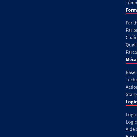
Témoi
Form
Par t
Par b
Chaîn
Quali
Parco
Méca
Base
Techn
Actio
Start
Logic
Logic
Logic
Aide 
Base