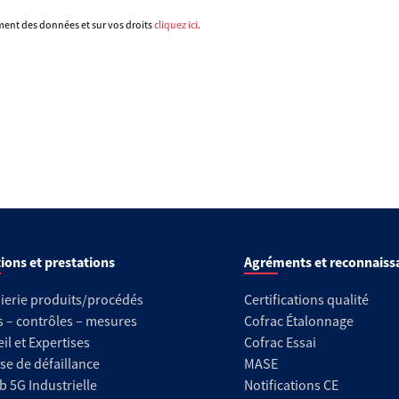
ement des données et sur vos droits
cliquez ici
.
ions et prestations
Agréments et reconnaiss
ierie produits/procédés
Certifications qualité
s – contrôles – mesures
Cofrac Étalonnage
il et Expertises
Cofrac Essai
se de défaillance
MASE
b 5G Industrielle
Notifications CE