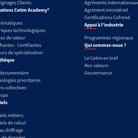
gnages Clients
Agréments internationau
ations Cetim Academy®
Agrément ministériel
Certifications Cofrend
hématiques
Appui à l'industrie
riques technologiques
es de valeur
Programmes régionaux
fiantes - Certifiantes
Qui sommes-nous ?
urs de spécialisation
Le Cetim en bref
thèque
Nos valeurs
 documentaire
Gouvernance
ologies prioritaires
ns collectives
-ups
iels
iels métiers
iels de calcul
au chiffrage
s de données