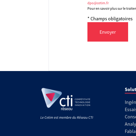
dpo@cetim.fr
Pour en savoir plus sur le trait
* Champs obligatoires
Envoyer
Solut
Ingén
Essai
Conse
Analy
Fabla