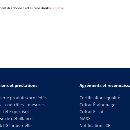
ement des données et sur vos droits
cliquez ici
.
ions et prestations
Agréments et reconnaiss
ierie produits/procédés
Certifications qualité
s – contrôles – mesures
Cofrac Étalonnage
il et Expertises
Cofrac Essai
se de défaillance
MASE
b 5G Industrielle
Notifications CE