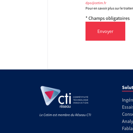
dpo@cetim.fr
Pour en savoir plus sur le trait
* Champs obligatoires
Envoyer
Solut
Ingén
Essai
Conse
Analy
Fabla