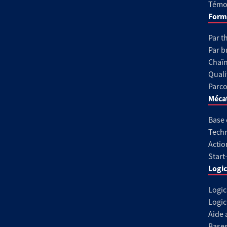
Témoi
Form
Par t
Par b
Chaîn
Quali
Parco
Méca
Base
Techn
Actio
Start
Logic
Logic
Logic
Aide 
Base