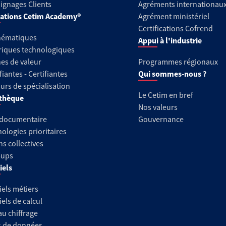
gnages Clients
Agréments internationau
ations Cetim Academy®
Agrément ministériel
Certifications Cofrend
hématiques
Appui à l'industrie
riques technologiques
es de valeur
Programmes régionaux
fiantes - Certifiantes
Qui sommes-nous ?
urs de spécialisation
Le Cetim en bref
thèque
Nos valeurs
 documentaire
Gouvernance
ologies prioritaires
ns collectives
-ups
iels
iels métiers
iels de calcul
au chiffrage
s de données