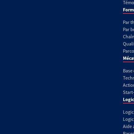
Témoi
Form
Par t
Par b
Chaîn
Quali
Parco
Méca
Base
Techn
Actio
Start
Logic
Logic
Logic
Aide 
Base