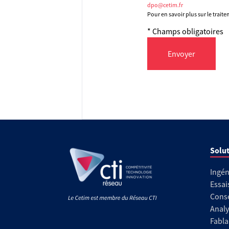
dpo@cetim.fr
Pour en savoir plus sur le trait
* Champs obligatoires
Envoyer
Solut
Ingén
Essai
Conse
Analy
Fabla