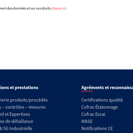
ement des données et sur vos droits
cliquez ici
.
ions et prestations
Agréments et reconnaiss
ierie produits/procédés
Certifications qualité
s – contrôles – mesures
Cofrac Étalonnage
il et Expertises
Cofrac Essai
se de défaillance
MASE
b 5G Industrielle
Notifications CE