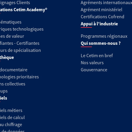
gnages Clients
Agréments internationau
ations Cetim Academy®
Agrément ministériel
Certifications Cofrend
hématiques
Appui à l'industrie
riques technologiques
es de valeur
Programmes régionaux
fiantes - Certifiantes
Qui sommes-nous ?
urs de spécialisation
Le Cetim en bref
thèque
Nos valeurs
 documentaire
Gouvernance
ologies prioritaires
ns collectives
-ups
iels
iels métiers
iels de calcul
au chiffrage
s de données