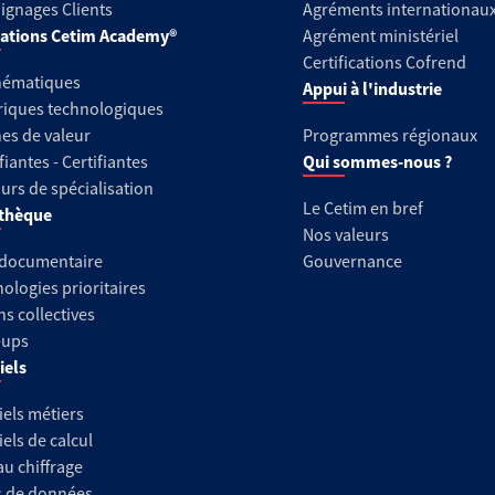
gnages Clients
Agréments internationau
ations Cetim Academy®
Agrément ministériel
Certifications Cofrend
hématiques
Appui à l'industrie
riques technologiques
es de valeur
Programmes régionaux
fiantes - Certifiantes
Qui sommes-nous ?
urs de spécialisation
Le Cetim en bref
thèque
Nos valeurs
 documentaire
Gouvernance
ologies prioritaires
ns collectives
-ups
iels
iels métiers
iels de calcul
au chiffrage
s de données