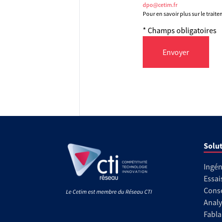
dpo@cetim.fr
Pour en savoir plus sur le trait
* Champs obligatoires
Envoyer
Solut
Ingén
Essai
Conse
Analy
Fabla