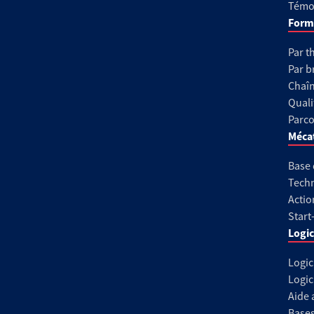
Témoi
Form
Par t
Par b
Chaîn
Quali
Parco
Méca
Base
Techn
Actio
Start
Logic
Logic
Logic
Aide 
Base