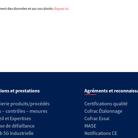
ement des données et sur vos droits
cliquez ici
.
ions et prestations
Agréments et reconnaiss
ierie produits/procédés
Certifications qualité
s – contrôles – mesures
Cofrac Étalonnage
il et Expertises
Cofrac Essai
se de défaillance
MASE
b 5G Industrielle
Notifications CE