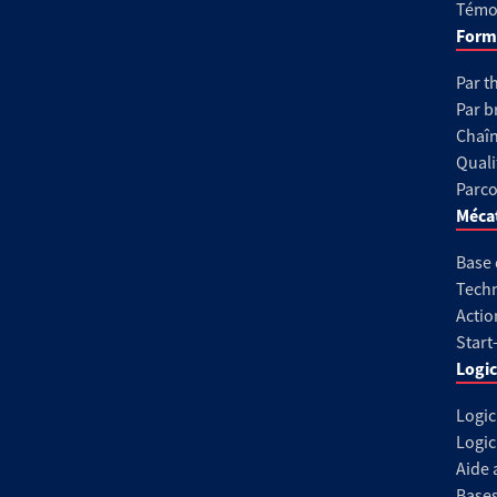
Témoi
Form
Par t
Par b
Chaîn
Quali
Parco
Méca
Base
Techn
Actio
Start
Logic
Logic
Logic
Aide 
Base