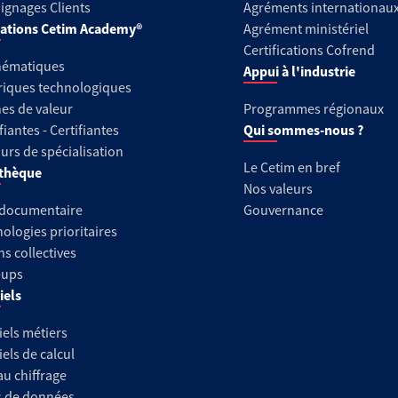
gnages Clients
Agréments internationau
ations Cetim Academy®
Agrément ministériel
Certifications Cofrend
hématiques
Appui à l'industrie
riques technologiques
es de valeur
Programmes régionaux
fiantes - Certifiantes
Qui sommes-nous ?
urs de spécialisation
Le Cetim en bref
thèque
Nos valeurs
 documentaire
Gouvernance
ologies prioritaires
ns collectives
-ups
iels
iels métiers
iels de calcul
au chiffrage
s de données