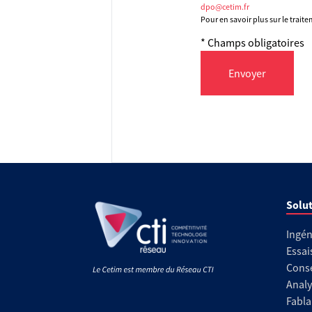
dpo@cetim.fr
Pour en savoir plus sur le trait
* Champs obligatoires
Envoyer
Solut
Ingén
Essai
Conse
Analy
Fabla