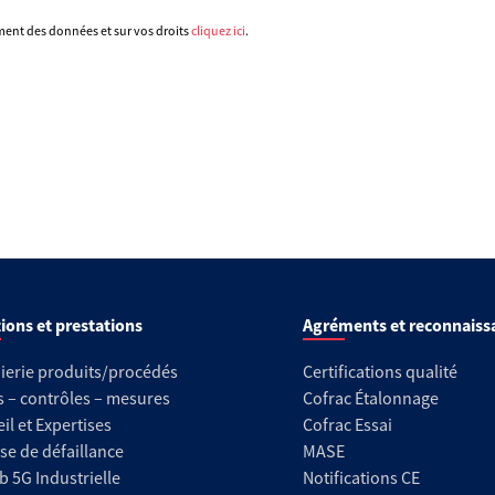
ement des données et sur vos droits
cliquez ici
.
ions et prestations
Agréments et reconnaiss
ierie produits/procédés
Certifications qualité
s – contrôles – mesures
Cofrac Étalonnage
il et Expertises
Cofrac Essai
se de défaillance
MASE
b 5G Industrielle
Notifications CE