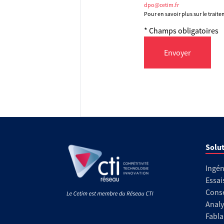
dpo@cetim.fr
Pour en savoir plus sur le trait
* Champs obligatoires
Envoyer
Solut
Ingén
Essai
Conse
Analy
Fabla