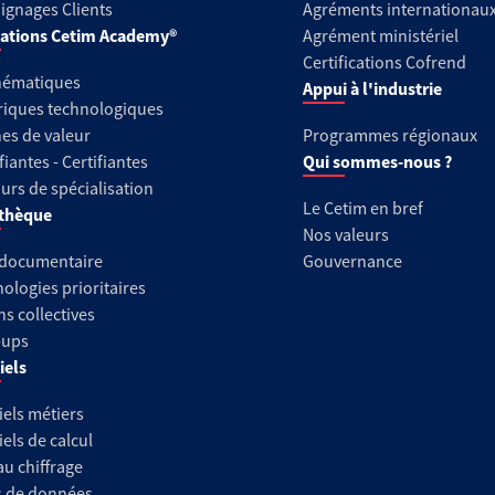
gnages Clients
Agréments internationau
ations Cetim Academy®
Agrément ministériel
Certifications Cofrend
hématiques
Appui à l'industrie
riques technologiques
es de valeur
Programmes régionaux
fiantes - Certifiantes
Qui sommes-nous ?
urs de spécialisation
Le Cetim en bref
thèque
Nos valeurs
 documentaire
Gouvernance
ologies prioritaires
ns collectives
-ups
iels
iels métiers
iels de calcul
au chiffrage
s de données