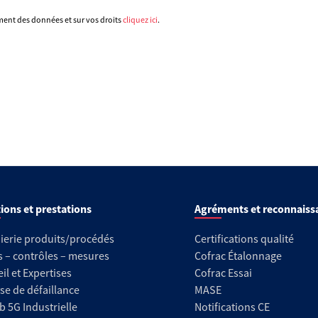
ement des données et sur vos droits
cliquez ici
.
ions et prestations
Agréments et reconnaiss
ierie produits/procédés
Certifications qualité
s – contrôles – mesures
Cofrac Étalonnage
il et Expertises
Cofrac Essai
se de défaillance
MASE
b 5G Industrielle
Notifications CE