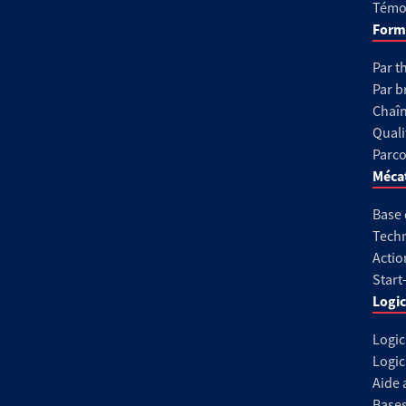
Témoi
Form
Par t
Par b
Chaîn
Quali
Parco
Méca
Base
Techn
Actio
Start
Logic
Logic
Logic
Aide 
Base