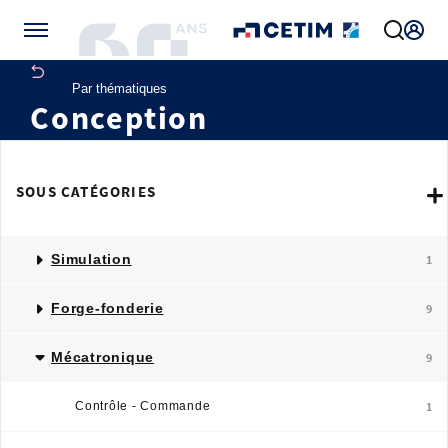
Gérer vos préférences de cookies
Par thématiques
Conception
SOUS CATÉGORIES
Simulation
1
Forge-fonderie
9
Mécatronique
9
Contrôle - Commande
1