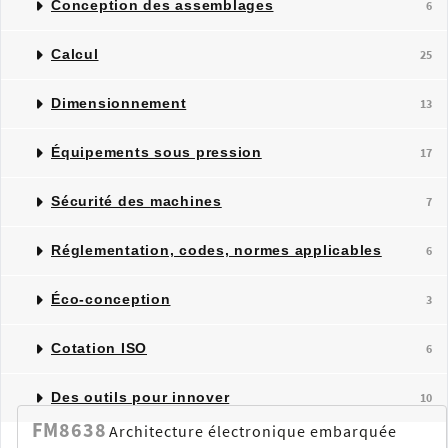
Conception des assemblages
6
Calcul
25
Dimensionnement
13
Équipements sous pression
17
Sécurité des machines
7
Réglementation, codes, normes applicables
6
Éco-conception
3
Cotation ISO
6
Des outils pour innover
10
FM8638
Architecture électronique embarquée