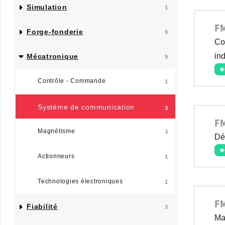
Simulation
1
F
Forge-fonderie
9
Co
ind
Mécatronique
9
Contrôle - Commande
1
Système de communication
3
F
Magnétisme
3
Dé
Actionneurs
1
Technologies électroniques
1
F
Fiabilité
3
Ma