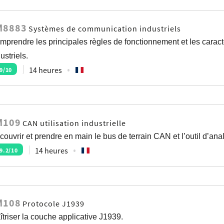
M8883
Systèmes de communication industriels
mprendre les principales règles de fonctionnement et les cara
ustriels.
14 heures
9
/10
M109
CAN utilisation industrielle
couvrir et prendre en main le bus de terrain CAN et l’outil d’a
14 heures
9.2
/10
M108
Protocole J1939
îtriser la couche applicative J1939.