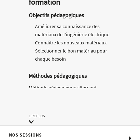
formation
Objectifs pédagogiques
Améliorer sa connaissance des
matériaux de l'ingénierie électrique
Connaître les nouveaux matériaux
Sélectionner le bon matériau pour
chaque besoin
Méthodes pédagogiques
Méthode pédagogique alternant
théorie et pratique au travers d’études
de cas ou de travaux dirigés.
Compétences visées
LIRE PLUS
Savoir évaluer l'intérêt d’un matériau
magnétique en fonction de
l’application.
NOS SESSIONS