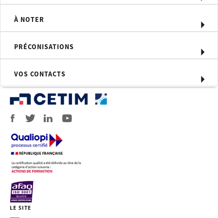
Moyens d'évaluation
À NOTER
L’évaluation des acquis des
participants est réalisée tout au long de
la formation au cours des différents
PRÉCONISATIONS
exercices qui sont effectués sur la
journée.
VOS CONTACTS
Profil du formateur
Formateur expert technique dans le
domaine, intervenant dans des
missions de conseil et d’assistances
techniques en entreprise.
Personnel concerné
Ingénieurs et techniciens devant
spécifier ou utiliser des matériaux
magnétiques.
Prérequis
Aucun prérequis technique.
LE SITE