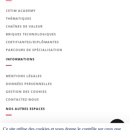
Le programme de la
CETIM ACADEMY
formation
THÉMATIQUES
CHAÎNES DE VALEUR
Notions de base
BRIQUES TECHNOLOGIQUES
Rappels des lois fondamentales
CERTIFIANTES/DIPLÔMANTES
de l'électromagnétisme.
PARCOURS DE SPÉCIALISATION
Mécanismes d'aimantation.
INFORMATIONS
Définition des matériaux
doux/matériaux durs.
Effets de forme.
MENTIONS LÉGALES
DONNÉES PERSONNELLES
Présentation des matériaux
GESTION DES COOKIES
magnétiques doux
CONTACTEZ-NOUS
Introduction présentation
générale / choix.
NOS AUTRES ESPACES
Caractéristiques (magnétiques,
électrique et mécanique) ;
PLATEFORME CETIM LEARNING
Ce site utilise des cookies et vous donne le contrôle sur ceux que